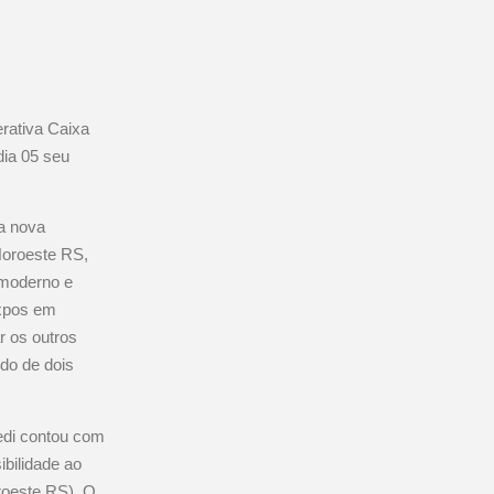
rativa Caixa
dia 05 seu
a nova
Noroeste RS,
 moderno e
expos em
r os outros
do de dois
edi contou com
bilidade ao
roeste RS). O