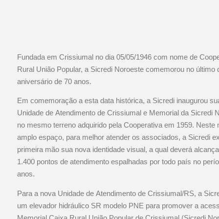
Fundada em Crissiumal no dia 05/05/1946 com nome de Coope
Rural União Popular, a Sicredi Noroeste comemorou no último 
aniversário de 70 anos.
Em comemoração a esta data histórica, a Sicredi inaugurou su
Unidade de Atendimento de Crissiumal e Memorial da Sicredi 
no mesmo terreno adquirido pela Cooperativa em 1959. Neste
amplo espaço, para melhor atender os associados, a Sicredi 
primeira mão sua nova identidade visual, a qual deverá alcança
1.400 pontos de atendimento espalhadas por todo país no perío
anos.
Para a nova Unidade de Atendimento de Crissiumal/RS, a Sicr
um elevador hidráulico SR modelo PNE para promover a acessi
Memorial Caixa Rural União Popular de Crissiumal (Sicredi No