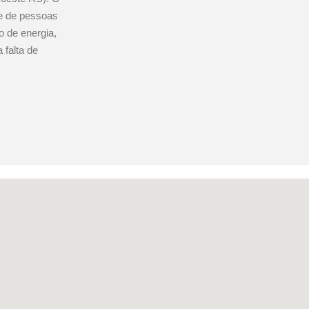
de de pessoas
 de energia,
 falta de