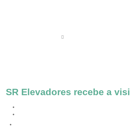
Engen
Eleva
Grupo SR
Quem somos
Trabalhe conosco
Contato
Blog
SR Elevadores recebe a vis