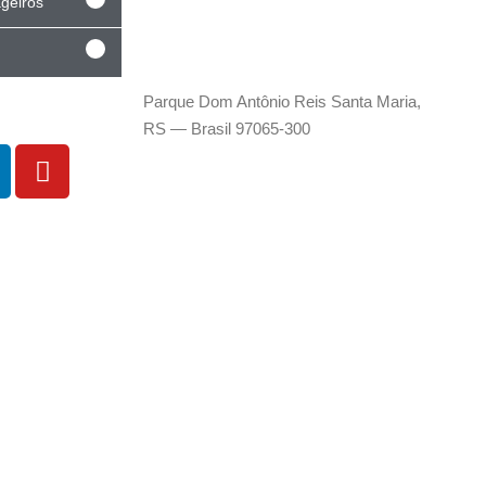
geiros
RUA RIO PARDO,
400
Parque Dom Antônio Reis Santa Maria,
RS — Brasil 97065-300
55 3304 4000
55 99731-6893