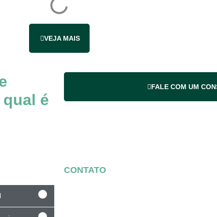
VEJA MAIS
e
FALE COM UM CO
 qual é
CONTATO
l