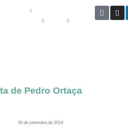
haria Industrial
dores de Passageiros
Service
Ouvidoria
ita de Pedro Ortaça
Blog
SR Elevadores recebe a visita de Pedro Ortaça
30 de setembro de 2014