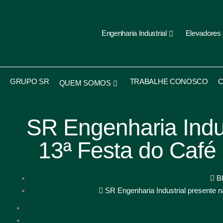
Engenharia Industrial
Elevadores
GRUPO SR
TRABALHE CONOSCO
C
QUEM SOMOS
SR Engenharia Indus
13ª Festa do Café
B
SR Engenharia Industrial presente 