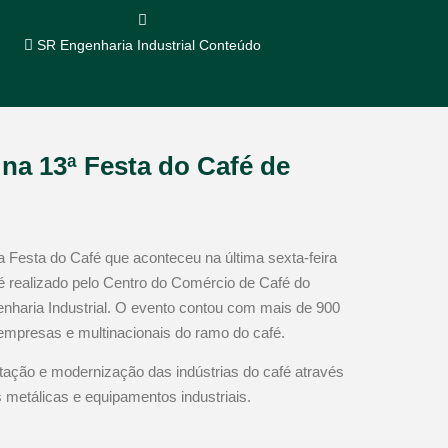
SR Engenharia Industrial Conteúdo
 na 13ª Festa do Café de
a Festa do Café que aconteceu na última sexta-feira
é realizado pelo Centro do Comércio de Café do
haria Industrial. O evento contou com mais de 900
 empresas e multinacionais do ramo do café.
tação e modernização das indústrias do café através
 metálicas e equipamentos industriais.