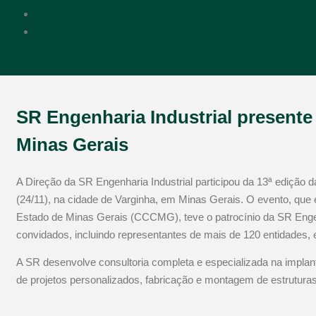
SR Engenharia Industrial presente
Minas Gerais
A Direção da SR Engenharia Industrial participou da 13ª edição d
(24/11), na cidade de Varginha, em Minas Gerais. O evento, que 
Estado de Minas Gerais (CCCMG), teve o patrocínio da SR Engen
convidados, incluindo representantes de mais de 120 entidades,
A SR desenvolve consultoria completa e especializada na implan
de projetos personalizados, fabricação e montagem de estruturas