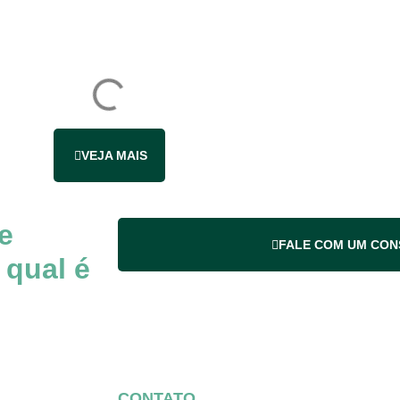
VEJA MAIS
e
FALE COM UM CO
 qual é
CONTATO