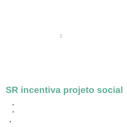
Engen
Eleva
Grupo SR
Quem somos
Trabalhe conosco
Contato
Blog
SR incentiva projeto social