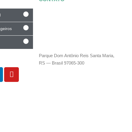
l
geiros
RUA RIO PARDO,
400
Parque Dom Antônio Reis Santa Maria,
RS — Brasil 97065-300
55 3304 4000