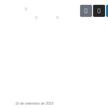
haria Industrial
dores de Passageiros
Service
Ouvidoria
Blog
SR incentiva projeto social
10 de setembro de 2019